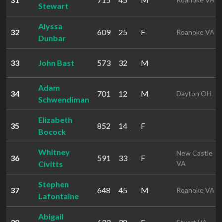
Stewart
Alyssa
32
609
25
F
Roanoke VA
Dunbar
33
John Bast
573
32
M
Adam
34
701
12
M
Dayton OH
Schwendiman
Elizabeth
35
852
14
F
Bocock
Whitney
New Castle
36
591
33
F
Civitts
VA
Stephen
37
648
45
M
Roanoke VA
Lafontaine
Abigail