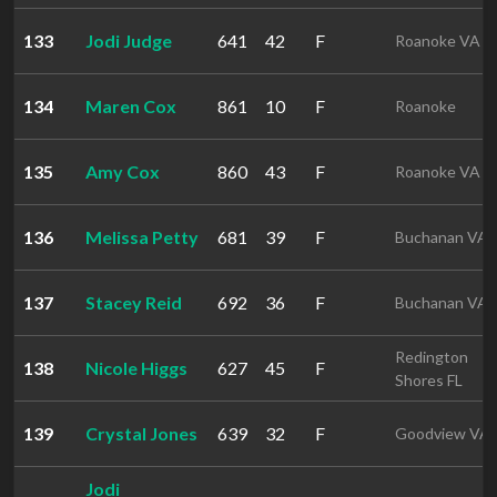
133
Jodi Judge
641
42
F
Roanoke VA
134
Maren Cox
861
10
F
Roanoke
135
Amy Cox
860
43
F
Roanoke VA
136
Melissa Petty
681
39
F
Buchanan VA
137
Stacey Reid
692
36
F
Buchanan VA
Redington
138
Nicole Higgs
627
45
F
Shores FL
139
Crystal Jones
639
32
F
Goodview VA
Jodi