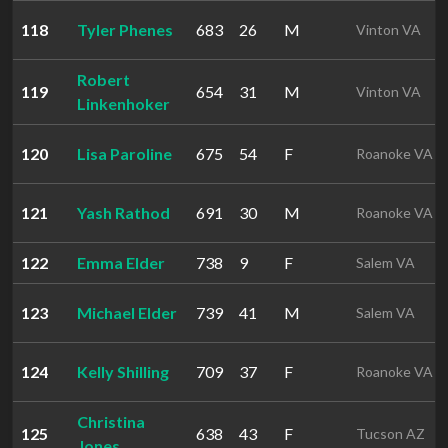
118
Tyler Phenes
683
26
M
Vinton VA
Robert
119
654
31
M
Vinton VA
Linkenhoker
120
Lisa Paroline
675
54
F
Roanoke VA
121
Yash Rathod
691
30
M
Roanoke VA
122
Emma Elder
738
9
F
Salem VA
123
Michael Elder
739
41
M
Salem VA
124
Kelly Shilling
709
37
F
Roanoke VA
Christina
125
638
43
F
Tucson AZ
Jones