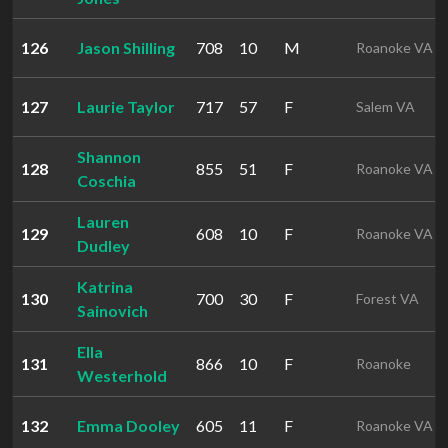
126
Jason Shilling
708
10
M
Roanoke VA
127
Laurie Taylor
717
57
F
Salem VA
Shannon
128
855
51
F
Roanoke VA
Coschia
Lauren
129
608
10
F
Roanoke VA
Dudley
Katrina
130
700
30
F
Forest VA
Sainovich
Ella
131
866
10
F
Roanoke
Westerhold
132
Emma Dooley
605
11
F
Roanoke VA