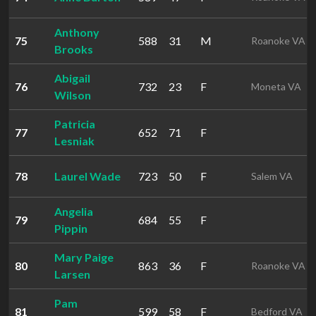
Anthony
75
588
31
M
Roanoke VA
Brooks
Abigail
76
732
23
F
Moneta VA
Wilson
Patricia
77
652
71
F
Lesniak
78
Laurel Wade
723
50
F
Salem VA
Angelia
79
684
55
F
Pippin
Mary Paige
80
863
36
F
Roanoke VA
Larsen
Pam
81
599
58
F
Bedford VA