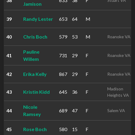
38
633
38
F
Stuart VA
Jamison
39
Randy Lester
653
64
M
40
Chris Boch
579
53
M
Roanoke VA
Pauline
41
731
29
F
Roanoke VA
Willem
42
Erika Kelly
867
29
F
Roanoke VA
Madison
43
Kristin Kidd
645
36
F
Heights VA
Nicole
44
689
47
F
Salem VA
Ramsey
45
Rose Boch
580
15
F