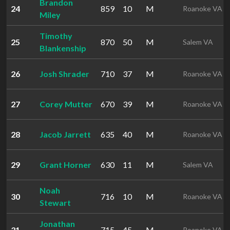
Brandon
24
859
10
M
Roanoke VA
Miley
Timothy
25
870
50
M
Salem VA
Blankenship
26
Josh Shrader
710
37
M
Roanoke VA
27
Corey Mutter
670
39
M
Roanoke VA
28
Jacob Jarrett
635
40
M
Roanoke VA
29
Grant Horner
630
11
M
Salem VA
Noah
30
716
10
M
Roanoke VA
Stewart
Jonathan
31
715
45
M
Roanoke VA