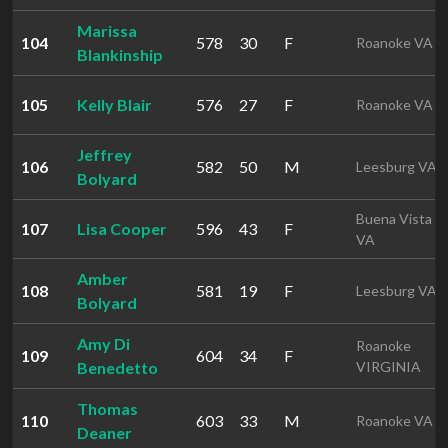
Marissa
104
578
30
F
Roanoke VA
Blankinship
105
Kelly Blair
576
27
F
Roanoke VA
Jeffrey
106
582
50
M
Leesburg VA
Bolyard
Buena Vista
107
Lisa Cooper
596
43
F
VA
Amber
108
581
19
F
Leesburg VA
Bolyard
Amy Di
Roanoke
109
604
34
F
Benedetto
VIRGINIA
Thomas
110
603
33
M
Roanoke VA
Deaner