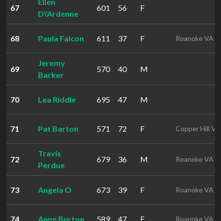
Ellen
67
601
56
F
D\'Ardenne
68
Paula Falcon
611
37
F
Roanoke VA
Jeremy
69
570
40
M
Barker
70
Lea Riddle
695
47
M
71
Pat Barton
571
72
F
Copper Hill VA
Travis
72
679
36
M
Roanoke VA
Perdue
73
Angela O
673
39
F
Roanoke VA
74
Anne Burton
589
47
F
Roanoke VA