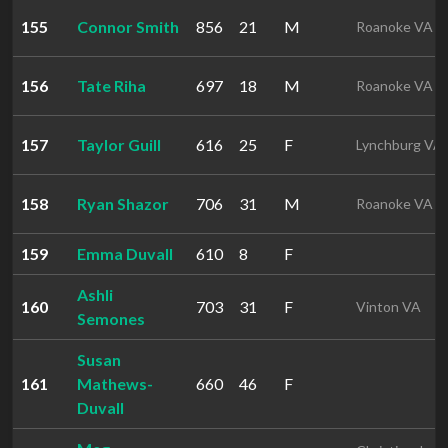
155
Connor Smith
856
21
M
Roanoke VA
156
Tate Riha
697
18
M
Roanoke VA
157
Taylor Guill
616
25
F
Lynchburg VA
158
Ryan Shazor
706
31
M
Roanoke VA
159
Emma Duvall
610
8
F
Ashli
160
703
31
F
Vinton VA
Semones
Susan
161
Mathews-
660
46
F
Duvall