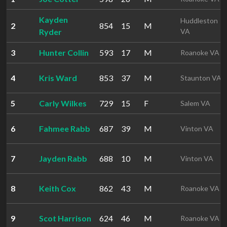
Kayden
Huddleston
2
854
15
M
Ryder
VA
3
Hunter Collin
593
17
M
Roanoke VA
4
Kris Ward
853
37
M
Staunton VA
5
Carly Wilkes
729
15
F
Salem VA
6
Fahmee Rabb
687
39
M
Vinton VA
7
Jayden Rabb
688
10
M
Vinton VA
8
Keith Cox
862
43
M
Roanoke VA
9
Scot Harrison
624
46
M
Roanoke VA