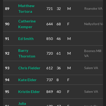
Matthew
89
721
32
M
Roanoke VA
Tortora
Catherine
90
644
68
F
Nellysford VA
Kemper
91
Ed Smith
850
46
M
Barry
Boones Mill
92
720
61
M
Thornton
VA
93
Chris Fielder
612
36
M
Salem VA
94
Kate Elder
737
8
F
95
Kristin Elder
849
40
F
Salem VA
Julia