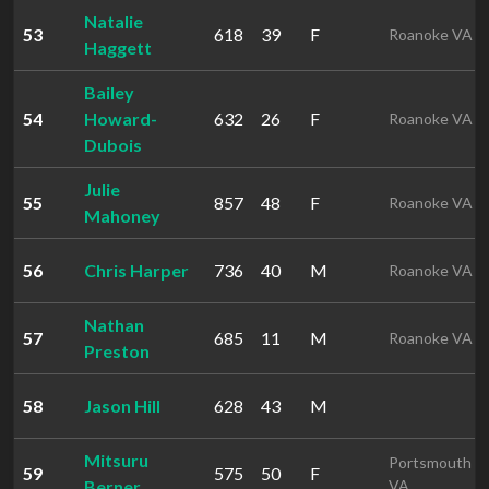
Natalie
53
618
39
F
Roanoke VA
Haggett
Bailey
54
Howard-
632
26
F
Roanoke VA
Dubois
Julie
55
857
48
F
Roanoke VA
Mahoney
56
Chris Harper
736
40
M
Roanoke VA
Nathan
57
685
11
M
Roanoke VA
Preston
58
Jason Hill
628
43
M
Mitsuru
Portsmouth
59
575
50
F
Berner
VA