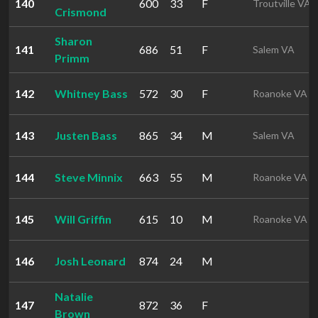
140
600
33
F
Troutville VA
Crismond
Sharon
141
686
51
F
Salem VA
Primm
142
Whitney Bass
572
30
F
Roanoke VA
143
Justen Bass
865
34
M
Salem VA
144
Steve Minnix
663
55
M
Roanoke VA
145
Will Griffin
615
10
M
Roanoke VA
146
Josh Leonard
874
24
M
Natalie
147
872
36
F
Brown