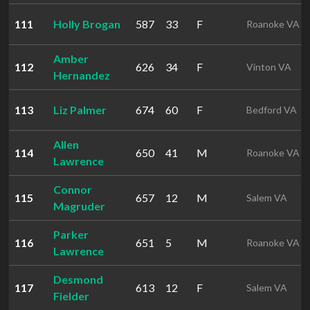
111
Holly Brogan
587
33
F
Roanoke VA
Amber
112
626
34
F
Vinton VA
Hernandez
113
Liz Palmer
674
60
F
Bedford VA
Allen
114
650
41
M
Roanoke VA
Lawrence
Connor
115
657
12
M
Salem VA
Magruder
Parker
116
651
5
M
Roanoke VA
Lawrence
Desmond
117
613
12
F
Salem VA
Fielder