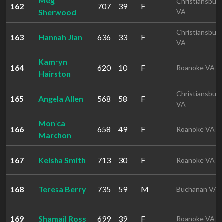
Meg
Christiansbur
162
707
39
F
Sherwood
VA
Christiansbur
163
Hannah Jian
636
33
F
VA
Kamryn
164
620
10
F
Roanoke VA
Hairston
Christiansbur
165
Angela Allen
568
58
F
VA
Monica
166
658
49
F
Roanoke VA
Marchon
167
Keisha Smith
713
30
F
Roanoke VA
168
Teresa Berry
735
59
M
Buchanan VA
169
Shamail Ross
699
39
F
Roanoke VA