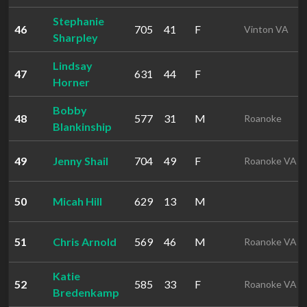
Stephanie
46
705
41
F
Vinton VA
Sharpley
Lindsay
47
631
44
F
Horner
Bobby
48
577
31
M
Roanoke
Blankinship
49
Jenny Shail
704
49
F
Roanoke VA
50
Micah Hill
629
13
M
51
Chris Arnold
569
46
M
Roanoke VA
Katie
52
585
33
F
Roanoke VA
Bredenkamp