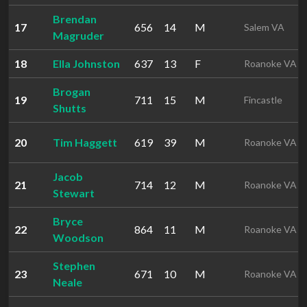
Brendan
17
656
14
M
Salem VA
Magruder
18
Ella Johnston
637
13
F
Roanoke VA
Brogan
19
711
15
M
Fincastle
Shutts
20
Tim Haggett
619
39
M
Roanoke VA
Jacob
21
714
12
M
Roanoke VA
Stewart
Bryce
22
864
11
M
Roanoke VA
Woodson
Stephen
23
671
10
M
Roanoke VA
Neale