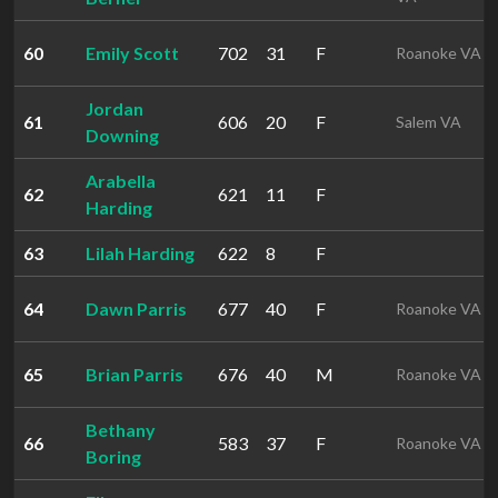
60
Emily Scott
702
31
F
Roanoke VA
Jordan
61
606
20
F
Salem VA
Downing
Arabella
62
621
11
F
Harding
63
Lilah Harding
622
8
F
64
Dawn Parris
677
40
F
Roanoke VA
65
Brian Parris
676
40
M
Roanoke VA
Bethany
66
583
37
F
Roanoke VA
Boring