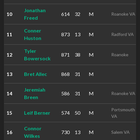
Jonathan
10
614
32
M
Roanoke VA
Freed
Conner
11
873
13
M
Radford VA
Huston
Tyler
12
871
38
M
Roanoke
Bowersock
13
Bret Allec
868
31
M
Jeremiah
14
586
31
M
Roanoke VA
Breen
Portsmouth
15
Leif Berner
574
50
M
VA
Connor
16
730
13
M
Salem VA
Wilkes