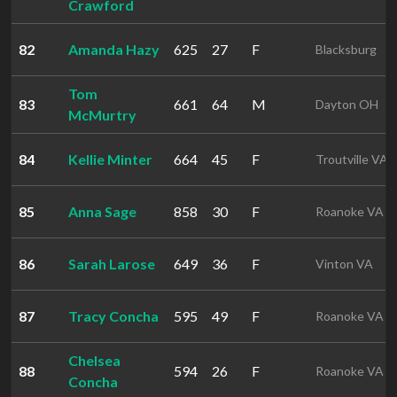
Crawford
82
Amanda Hazy
625
27
F
Blacksburg
Tom
83
661
64
M
Dayton OH
McMurtry
84
Kellie Minter
664
45
F
Troutville VA
85
Anna Sage
858
30
F
Roanoke VA
86
Sarah Larose
649
36
F
Vinton VA
87
Tracy Concha
595
49
F
Roanoke VA
Chelsea
88
594
26
F
Roanoke VA
Concha