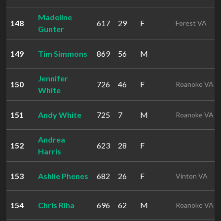
Madeline
148
617
29
F
Forest VA
Gunter
149
Tim Simmons
869
56
M
Jennifer
150
726
46
F
Roanoke VA
White
151
Andy White
725
7
M
Roanoke VA
Andrea
152
623
28
F
Harris
153
Ashlie Phenes
682
26
F
Vinton VA
154
Chris Riha
696
62
M
Roanoke VA