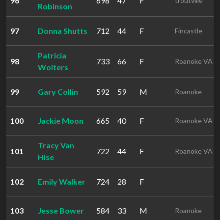
96
698
47
F
troutville
Robinson
97
Donna Shutts
712
44
F
Fincastle
Patricia
98
733
66
F
Roanoke VA
Wolters
99
Gary Collin
592
59
M
Roanoke
100
Jackie Moon
665
40
F
Roanoke VA
Tracy Van
101
722
44
F
Roanoke VA
Hise
102
Emily Walker
724
28
F
103
Jesse Bower
584
33
M
Roanoke